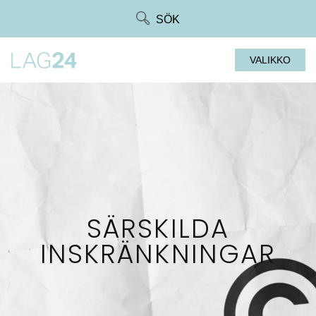
Siirry
SÖK
suoraan
sisältöön
VALIKKO
SÄRSKILDA
INSKRÄNKNINGAR