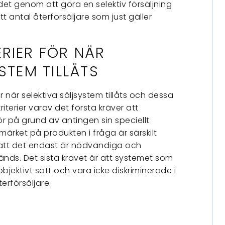
t genom att göra en selektiv försäljning
tt antal återförsäljare som just gäller
RIER FÖR NÄR
STEM TILLÅTS
 när selektiva säljsystem tillåts och dessa
kriterier varav det första kräver att
ör på grund av antingen sin speciellt
umärket på produkten i fråga är särskilt
r att det endast är nödvändiga och
vänds. Det sista kravet är att systemet som
jektivt sätt och vara icke diskriminerade i
terförsäljare.