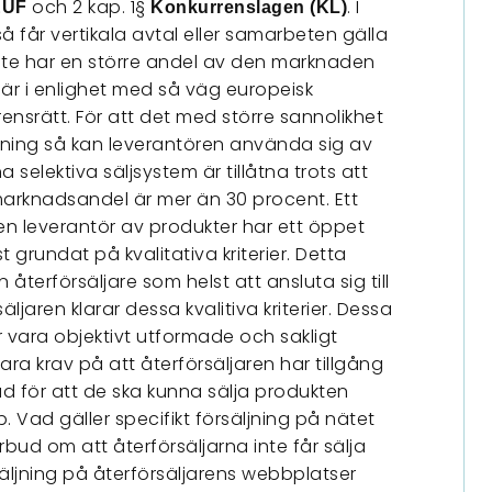
och 2 kap. 1§
. I
EUF
Konkurrenslagen (KL)
får vertikala avtal eller samarbeten gälla
te har en större andel av den marknaden
är i enlighet med så väg europeisk
ensrätt. För att det med större sannolikhet
äljning så kan leverantören använda sig av
selektiva säljsystem är tillåtna trots att
knadsandel är mer än 30 procent. Ett
 en leverantör av produkter har ett öppet
grundat på kvalitativa kriterier. Detta
n återförsäljare som helst att ansluta sig till
ljaren klarar dessa kvalitiva kriterier. Dessa
ör vara objektivt utformade och sakligt
ra krav på att återförsäljaren har tillgång
dad för att de ska kunna sälja produkten
. Vad gäller specifikt försäljning på nätet
rbud om att återförsäljarna inte får sälja
säljning på återförsäljarens webbplatser