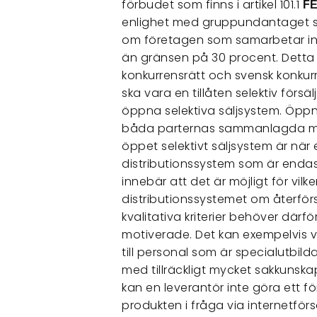
förbudet som finns i artikel 101.1
F
enlighet med gruppundantaget så 
om företagen som samarbetar in
än gränsen på 30 procent. Detta 
konkurrensrätt och svensk konkurr
ska vara en tillåten selektiv förs
öppna selektiva säljsystem. Öppna 
båda parternas sammanlagda mar
öppet selektivt säljsystem är när
distributionssystem som är endast 
innebär att det är möjligt för vilke
distributionssystemet om återförsä
kvalitativa kriterier behöver därf
motiverade. Det kan exempelvis va
till personal som är specialutbil
med tillräckligt mycket sakkunskap
kan en leverantör inte göra ett fö
produkten i fråga via internetför