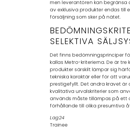
men leverantören kan begränsa de
av exklusiva produkter endas till e
försäljning som sker på nätet.
BEDÖMNINGSKRITE
SELEKTIVA SÄLJSY
Det finns bedömningsprinciper för
kallas Metro-kriterierna. De är tre 
produkter särskilt lämpar sig härf
tekniska karaktär eller för att var
prestigefyllt. Det andra kravet ä
kvalitativa urvalskriterier som an
används måste tillämpas på ett ob
förhållande till olika presumtiva å
Lag24
Trainee