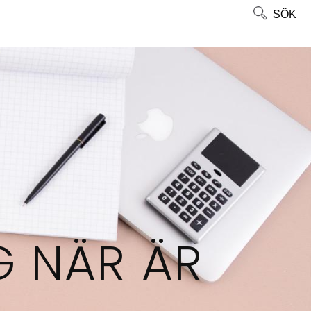
SÖK
G NÄR ÄR