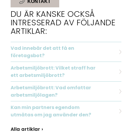
KONTAKT
DU ÄR KANSKE OCKSÅ
INTRESSERAD AV FÖLJANDE
ARTIKLAR:
Vad innebär det att få en
företagsbot?
Arbetsmiljöbrott: Vilket straff har
ett arbetsmiljöbrott?
Arbetsmiljöbrott: Vad omfattar
arbetsmiljölagen?
Kan min partners egendom
utmätas om jag använder den?
Alla artiklar ›