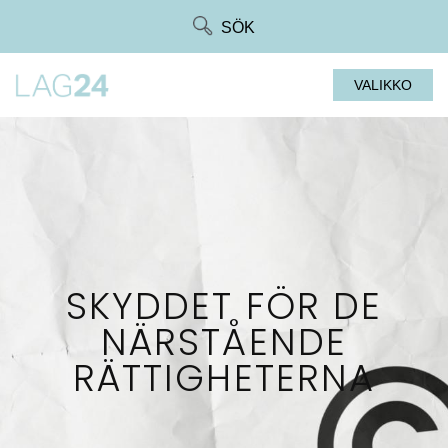
Siirry
SÖK
suoraan
sisältöön
VALIKKO
SKYDDET FÖR DE
NÄRSTÅENDE
RÄTTIGHETERNA