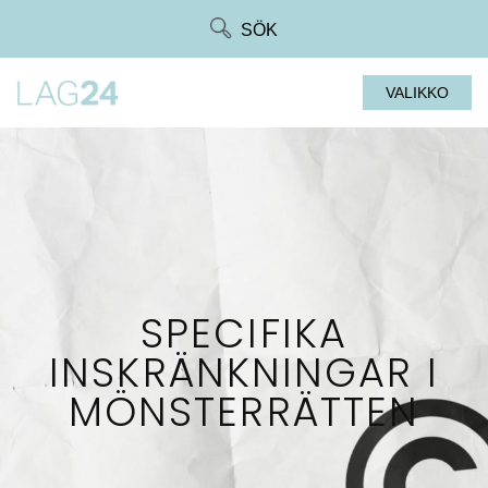
Siirry
SÖK
suoraan
sisältöön
VALIKKO
SPECIFIKA
INSKRÄNKNINGAR I
MÖNSTERRÄTTEN