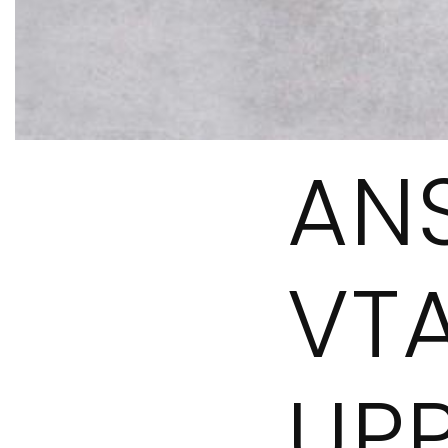
AN
VT
UP