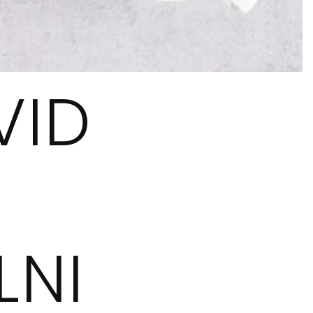
VID
LNI