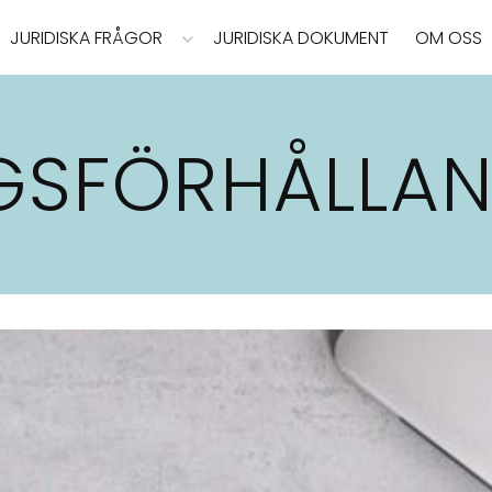
JURIDISKA FRÅGOR
JURIDISKA DOKUMENT
OM OSS
GSFÖRHÅLLA