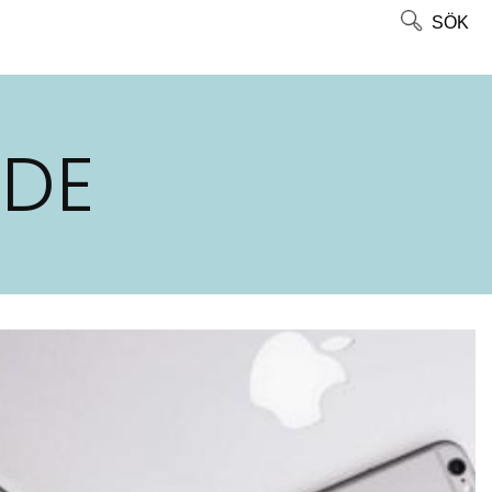
SÖK
NDE