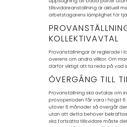
uppsägning av båda parter utan sä
tillsvidareanställning är aktuell 
arbetstagarens lämplighet för tj
PROVANSTÄLLNING
KOLLEKTIVAVTAL
Provanställningar är reglerade i 
överens om andra villkor. Om man 
därför viktigt att ta reda på vad 
ÖVERGÅNG TILL T
Provanställning ska avtalas om i
prövoperioden får vara i högst 6
utöver 6 månader så övergår den a
utan att detta behöver bekräftas 
ska fortsätta tillsvidare måste d