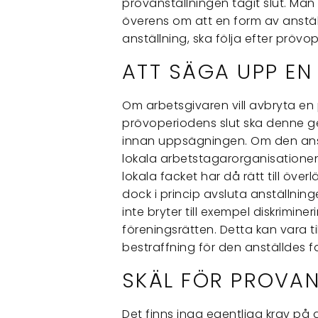
provanställningen tagit slut. M
överens om att en form av anstä
anställning, ska följa efter prövo
ATT SÄGA UPP EN
Om arbetsgivaren vill avbryta en p
prövoperiodens slut ska denne ge
innan uppsägningen. Om den anst
lokala arbetstagarorganisatione
lokala facket har då rätt till öve
dock i princip avsluta anställnin
inte bryter till exempel diskriminer
föreningsrätten. Detta kan vara 
bestraffning för den anställdes
SKÄL FÖR PROVAN
Det finns inga egentliga krav på 