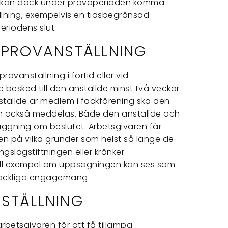
an kan dock under prövoperioden komma
llning, exempelvis en tidsbegränsad
periodens slut.
 PROVANSTÄLLNING
rovanställning i förtid eller vid
 besked till den anställde minst två veckor
ällde är medlem i fackförening ska den
n också meddelas. Både den anställde och
rläggning om beslutet. Arbetsgivaren får
gen på vilka grunder som helst så länge de
ingslagstiftningen eller kränker
till exempel om uppsägningen kan ses som
 fackliga engagemang.
STÄLLNING
arbetsgivaren för att få tillämpa