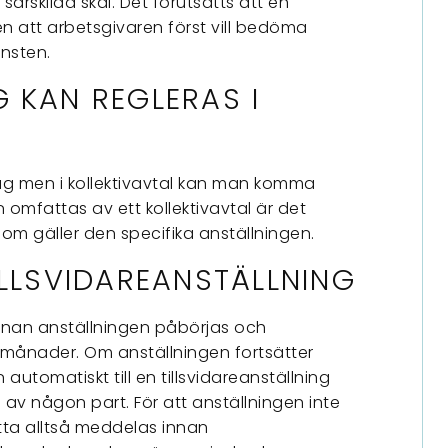
rskilda skäl. Det förutsätts att en
men att arbetsgivaren först vill bedöma
änsten.
 KAN REGLERAS I
lag men i kollektivavtal kan man komma
omfattas av ett kollektivavtal är det
som gäller den specifika anställningen.
ILLSVIDAREANSTÄLLNING
nnan anställningen påbörjas och
 månader. Om anställningen fortsätter
utomatiskt till en tillsvidareanställning
av någon part. För att anställningen inte
etta alltså meddelas innan