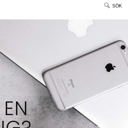
SÖK
 EN
NG?