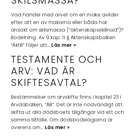
SKILSMÄSSA?
Vad händer med arvet om en make avlider
efter att en av makarna eller båda har
ansökt om skilsmässa (”äktenskapsskillnad”)?
Bodelning Av 9 kap. 11 § Äktenskapsbalken
“ÄktB” följer att…
Läs mer »
TESTAMENTE OCH
ARV: VAD ÄR
SKIFTESAVTAL?
Bestämmelser om arvskifte finns i kapitel 23 i
Ärvdabalken, “ÄB”. Det är inte nödvändigt att
skifta ut alla dödsboets tillgångar vid ett och
samma tillfälle. Om dödsbodelägarna är
överens om…
Läs mer »