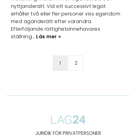
nyttjanderätt. Vid ett successivt legat
erhåller två eller fler personer viss egendom
med äganderätt efter varandra.
Efterföljande rättighetsinnehavares
ställning…
Läs mer »
1
2
JURIDIK FÖR PRIVATPERSONER