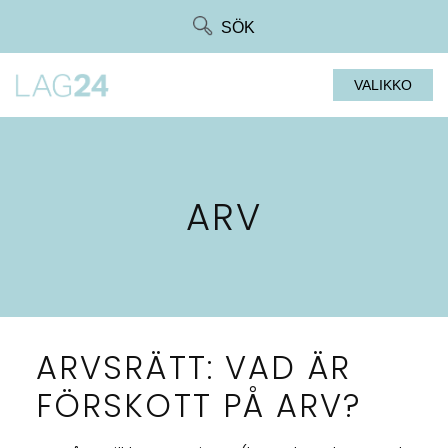
Siirry
SÖK
suoraan
sisältöön
VALIKKO
ARV
ARVSRÄTT: VAD ÄR
FÖRSKOTT PÅ ARV?