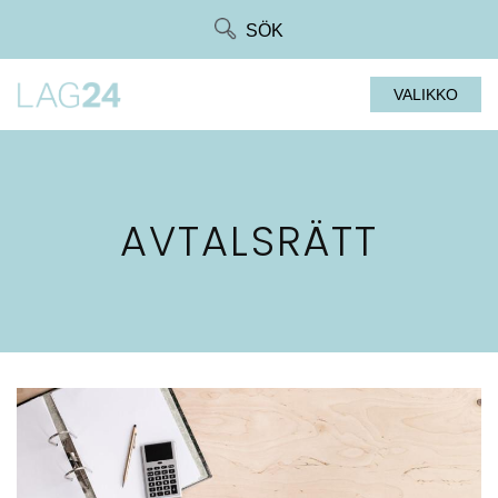
Siirry
SÖK
suoraan
sisältöön
VALIKKO
AVTALSRÄTT