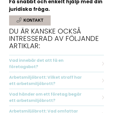
Få snabbt och enkelt hjälp med din
juridiska fråga.
KONTAKT
DU ÄR KANSKE OCKSÅ
INTRESSERAD AV FÖLJANDE
ARTIKLAR:
Vad innebär det att få en
företagsbot?
Arbetsmiljöbrott: Vilket straff har
ett arbetsmiljöbrott?
Vad händer om ett företag begår
ett arbetsmiljöbrott?
Arbetsmiljöbrott: Vad omfattar