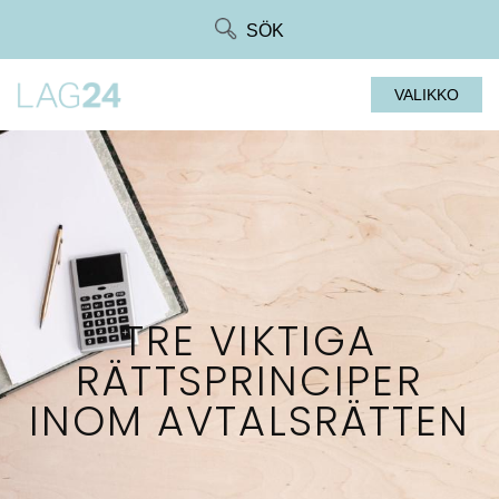
Siirry
SÖK
suoraan
sisältöön
VALIKKO
TRE VIKTIGA
RÄTTSPRINCIPER
INOM AVTALSRÄTTEN