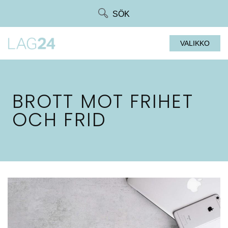
Siirry
SÖK
suoraan
sisältöön
VALIKKO
BROTT MOT FRIHET
OCH FRID