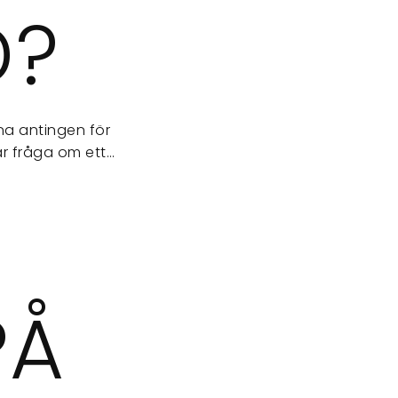
D?
a antingen för
är fråga om ett…
PÅ