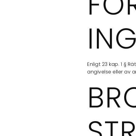
FÖ
ING
Enligt 23 kap. 1 § 
angivelse eller av 
BR
STR