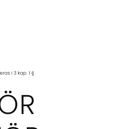
as i 3 kap. 1 §
FÖR