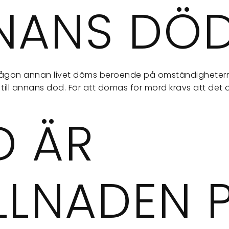
NANS DÖ
ågon annan livet döms beroende på omständighetern
 till annans död. För att dömas för mord krävs att det 
D ÄR
LLNADEN 