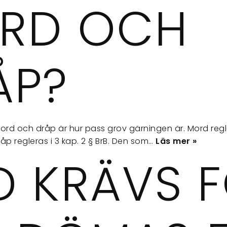
RD OCH
ÅP?
ord och dråp är hur pass grov gärningen är. Mord regler
åp regleras i 3 kap. 2 § BrB. Den som…
Läs mer »
D KRÄVS 