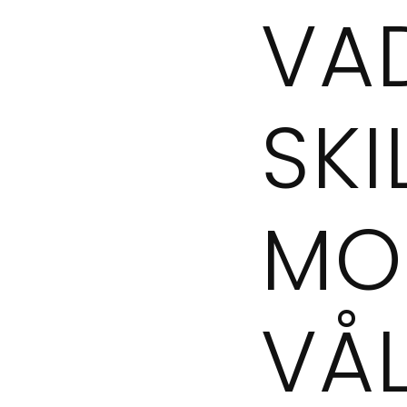
VA
SKI
MO
VÅL