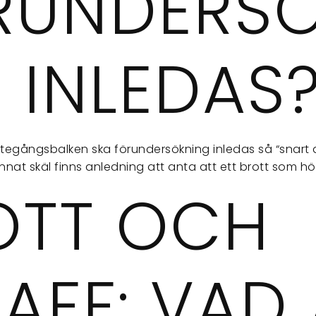
RUNDERS
 INLEDAS
Rättegångsbalken ska förundersökning inledas så “snart
annat skäl finns anledning att anta att ett brott som h
OTT OCH
AFF: VAD