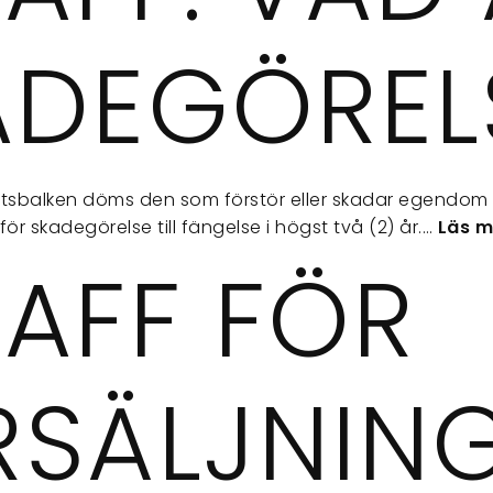
ADEGÖREL
Brottsbalken döms den som förstör eller skadar egendom 
 för skadegörelse till fängelse i högst två (2) år.…
Läs m
RAFF FÖR
RSÄLJNIN