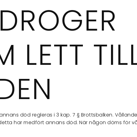
 DROGER
 LETT TIL
DEN
ll annans död regleras i 3 kap. 7 § Brottsbalken. Vållan
detta har medfört annans död. När någon döms för våll