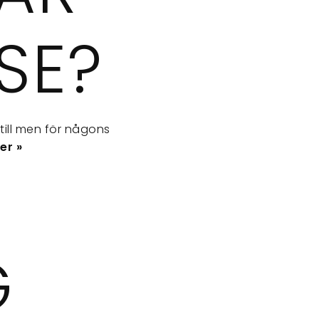
SE?
till men för någons
er »
G