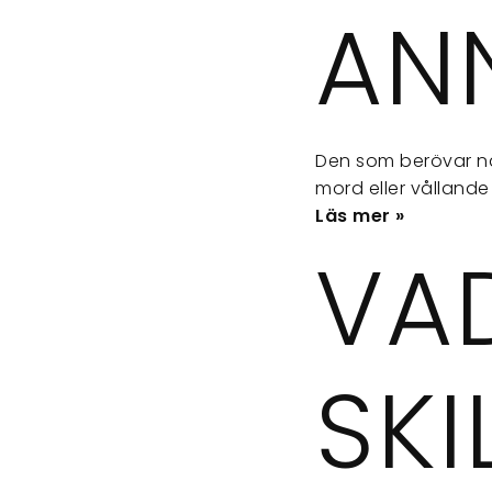
AN
Den som berövar n
mord eller vållande
Läs mer »
VA
SKI