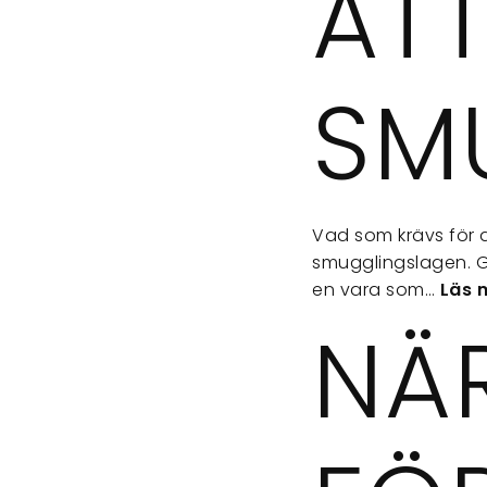
AT
SM
Vad som krävs för 
smugglingslagen. G
en vara som…
Läs 
NÄ