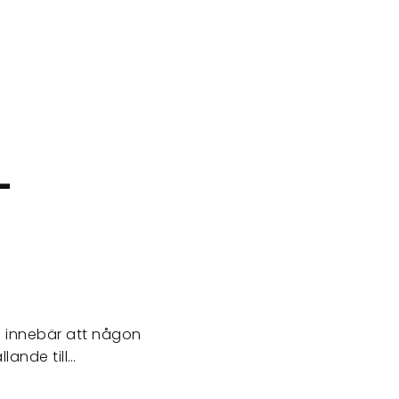
L
de innebär att någon
ande till…