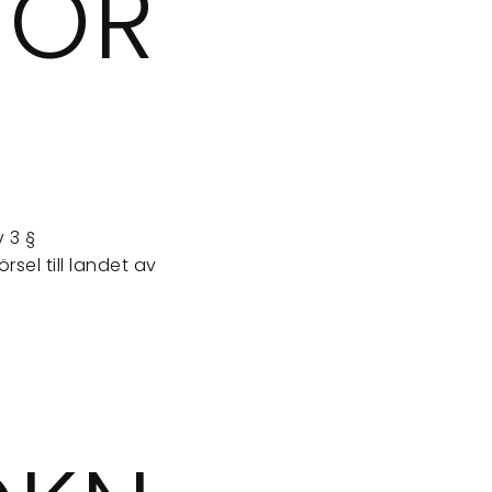
FÖR
?
 3 §
el till landet av