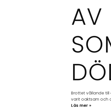
AV
SOM
DÖ
Brottet vållande ti
varit oaktsam och 
Läs mer »