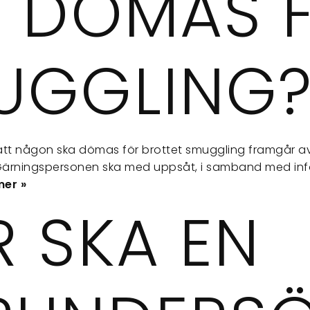
T DÖMAS 
UGGLING
att någon ska dömas för brottet smuggling framgår av
ärningspersonen ska med uppsåt, i samband med införs
mer »
R SKA EN