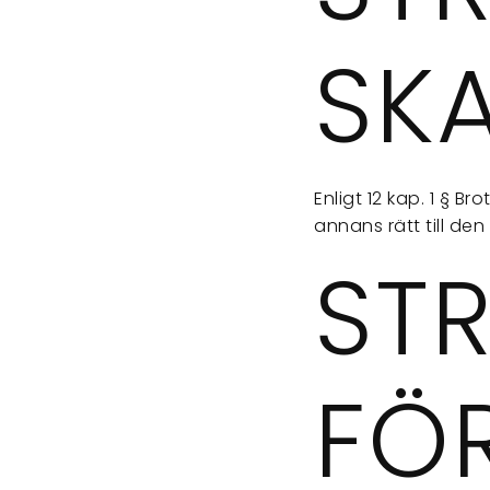
SK
Enligt 12 kap. 1 § 
annans rätt till den
ST
FÖ