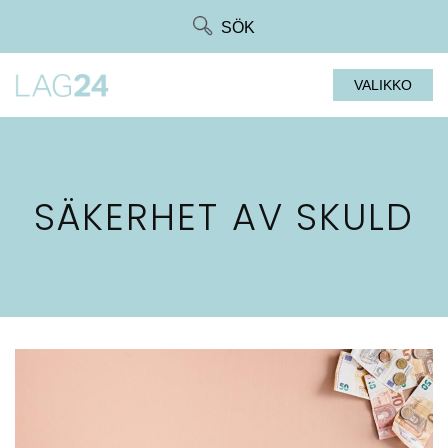
Siirry
SÖK
suoraan
sisältöön
VALIKKO
SÄKERHET AV SKULD