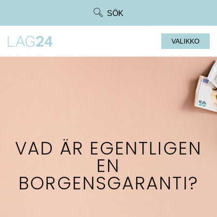
Siirry
SÖK
suoraan
sisältöön
VALIKKO
VAD ÄR EGENTLIGEN
EN
BORGENSGARANTI?