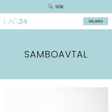
Siirry
SÖK
suoraan
sisältöön
VALIKKO
SAMBOAVTAL