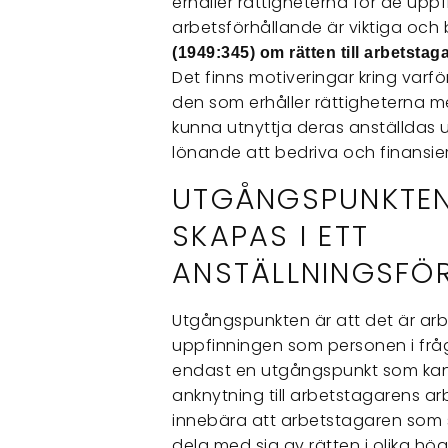
erhåller rättigheterna för de up
arbetsförhållande är viktiga och
(1949:345) om rätten till arbetsta
Det finns motiveringar kring var
den som erhåller rättigheterna me
kunna utnyttja deras anställdas u
lönande att bedriva och finansi
UTGÅNGSPUNKTEN
SKAPAS I ETT
ANSTÄLLNINGSFÖ
Utgångspunkten är att det är arbe
uppfinningen som personen i fråg
endast en utgångspunkt som ka
anknytning till arbetstagarens arb
innebära att arbetstagaren som s
dela med sig av rätten i olika h