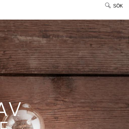
SÖK
AV
E