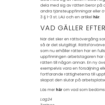
dela med sig av rätten beror på 
andra tjänsteuppfinningar eller ö
3 § 1-3 st. LAU och en artikel
.
här
VAD GÄLLER EFT
När det sker en rättsövergång som
så är det slutgiltigt. Rättsförvärv
som nu erhåller rätten har en full
uppfinningen arbetstagaren har 
rätten till någon annan. En ny öve
exempelvis vara en försäljning ell
fortfarande rättigheterna till u
skapat den slutar på arbetsplats
Läs mer
om vad som bedöms
här
Lag24