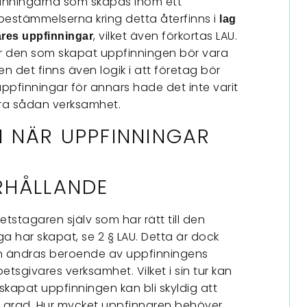
pfinningarna som skapas inom ett
 bestämmelserna kring detta återfinns i
lag
, vilket även förkortas LAU.
gares uppfinningar
för den som skapat uppfinningen bör vara
n det finns även logik i att företag bör
ppfinningar för annars hade det inte varit
era sådan verksamhet.
 NÄR UPPFINNINGAR
RHÅLLANDE
tstagaren själv som har rätt till den
a har skapat, se 2 § LAU. Detta är dock
n ändras beroende av uppfinningens
etsgivares verksamhet. Vilket i sin tur kan
kapat uppfinningen kan bli skyldig att
ög grad. Hur mycket uppfinnaren behöver