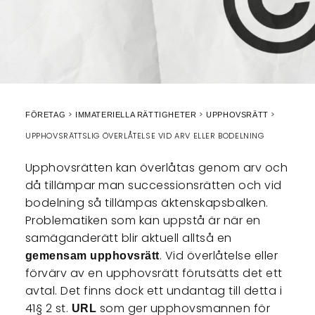
FÖRETAG
IMMATERIELLA RÄTTIGHETER
UPPHOVSRÄTT
UPPHOVSRÄTTSLIG ÖVERLÅTELSE VID ARV ELLER BODELNING
Upphovsrätten kan överlåtas genom arv och
då tillämpar man successionsrätten och vid
bodelning så tillämpas äktenskapsbalken.
Problematiken som kan uppstå är när en
samäganderätt blir aktuell alltså en
. Vid överlåtelse eller
gemensam upphovsrätt
förvärv av en upphovsrätt förutsätts det ett
avtal. Det finns dock ett undantag till detta i
41§ 2 st.
som ger upphovsmannen för
URL