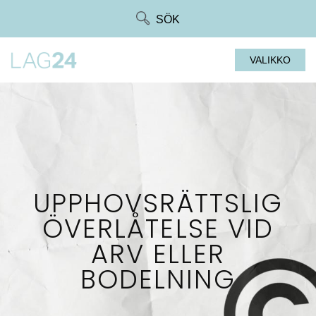
Siirry
SÖK
suoraan
sisältöön
VALIKKO
UPPHOVSRÄTTSLIG
ÖVERLÅTELSE VID
ARV ELLER
BODELNING