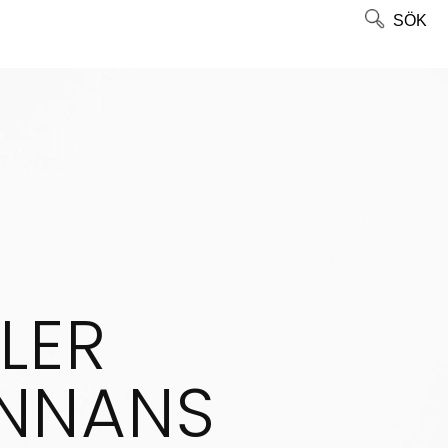
SÖK
LER
ANNANS