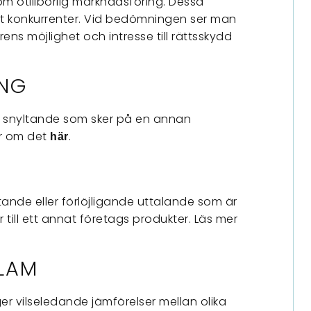
m otillbörlig marknadsföring. Dessa
ot konkurrenter. Vid bedömningen ser man
ens möjlighet och intresse till rättsskydd
NG
t snyltande som sker på en annan
er om det
.
här
tande eller förlöjligande uttalande som är
r till ett annat företags produkter. Läs mer
LAM
ger vilseledande jämförelser mellan olika