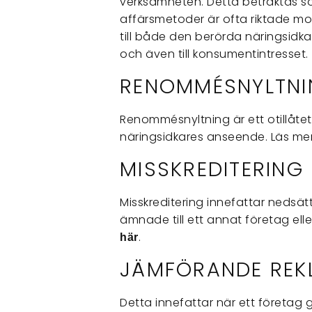
verksamheten. Detta betraktas so
affärsmetoder är ofta riktade m
till både den berörda näringsidkar
och även till konsumentintresset.
RENOMMÉSNYLTNI
Renommésnyltning är ett otillåte
näringsidkares anseende. Läs m
MISSKREDITERING
Misskreditering innefattar nedsät
ämnade till ett annat företag elle
.
här
JÄMFÖRANDE REK
Detta innefattar när ett företag 