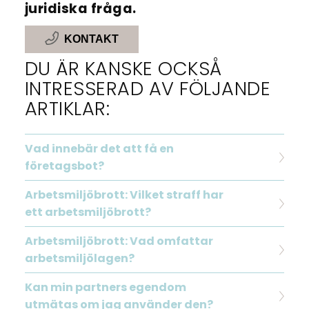
juridiska fråga.
KONTAKT
DU ÄR KANSKE OCKSÅ
INTRESSERAD AV FÖLJANDE
ARTIKLAR:
Vad innebär det att få en
företagsbot?
Arbetsmiljöbrott: Vilket straff har
ett arbetsmiljöbrott?
Arbetsmiljöbrott: Vad omfattar
arbetsmiljölagen?
Kan min partners egendom
utmätas om jag använder den?