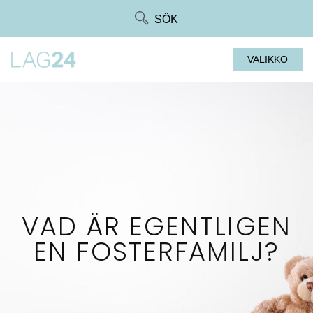
Siirry
SÖK
suoraan
sisältöön
VALIKKO
VAD ÄR EGENTLIGEN
EN FOSTERFAMILJ?