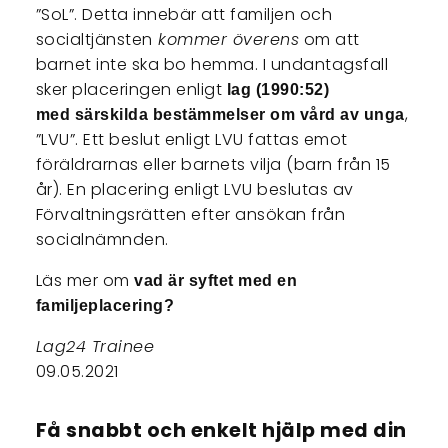
”SoL”. Detta innebär att familjen och
socialtjänsten
kommer överens
om att
barnet inte ska bo hemma. I undantagsfall
sker placeringen enligt
lag (1990:52)
,
med särskilda bestämmelser om vård av unga
”LVU”. Ett beslut enligt LVU fattas emot
föräldrarnas eller barnets vilja (barn från 15
år). En placering enligt LVU beslutas av
Förvaltningsrätten efter ansökan från
socialnämnden.
Läs mer om
vad är syftet med en
familjeplacering?
Lag24 Trainee
09.05.2021
Få snabbt och enkelt hjälp med din