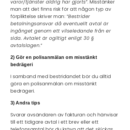
varor/tjänster aldrig har gjorts
”. Misstänker
man att det finns risk för att någon typ av
förpliktelse skriver man: ”
Bestrider
betalningsansvar då eventuellt avtal är
ingånget genom ett vilseledande från er
sida. Avtalet är ogiltigt enligt 30 §
avtalslagen
.”
2) Gör en polisanmälan om misstänkt
bedrägeri
I samband med bestridandet bör du alltid
göra en polisanmälan om misstänkt
bedrägeri.
3) Andra tips
Svarar avsändaren av fakturan och hänvisar
till ett tidigare avtal i ett brev eller ett
telefonsamtal bör du kräva att det
skickas