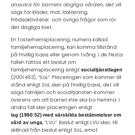
ansvara för barnets dagliga vården,
det vill
sägs för kläder, mat, läxläsning,
fritidsaktiviteter och övriga frågor som rör
det dagliga livet.
En fosterhemsplacering, numera kallad
familjehemsplacering, kan komma tillstånd
på frivillig basis eller genom tvång. I de flesta
fallen fattas ett beslut om
familjehemsplacering enligt
socialtjänstlagen
(2001:453), ”SoL”. Placeringen som kommer till
stånd enligt SoL sker på frivillig basis, det vill
säga familjen och socialtjänsten
kommer
överens
om att barnet inte ska bo hemma. I
andra fall sker placeringen enligt
lag (1990:52) med särskilda bestämmelser om
, ”LVU”. Beslut enligt LVU sker, till
vård av unga
skillnad från beslut enligt SoL, emot