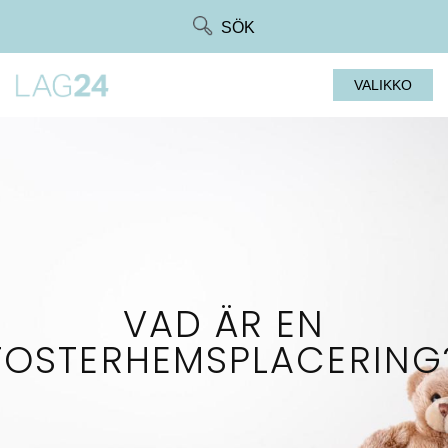
Siirry
SÖK
suoraan
sisältöön
VALIKKO
VAD ÄR EN
FOSTERHEMSPLACERING