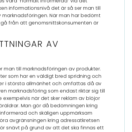
 vara ”normalt informerad” vid det
lken informationsnivå det är så ser man till
v marknadsföringen. När man har bedömt
tgå från att genomsnittskonsumenten är
TTNINGAR AV
 man till marknadsföringen av produkter.
ukter som har en väldigt bred spridning och
r i största allmänhet och omfattas då av
en marknadsföring som endast riktar sig till
 exempelvis när det sker reklam av blöjor
räldrar. Man gör då bedömningen kring
t informerad och skäligen uppmärksam
öra avgränsningen kring adressatkretsen
ör snävt på grund av att det ska finnas ett