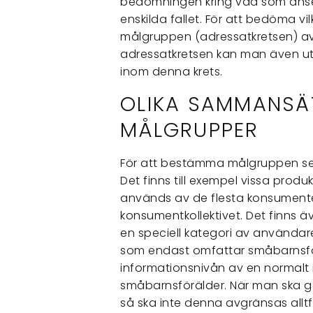
bedömningen kring vad som anses
enskilda fallet. För att bedöma vi
målgruppen (adressatkretsen) a
adressatkretsen kan man även u
inom denna krets.
OLIKA SAMMANSÄ
MÅLGRUPPER
För att bestämma målgruppen ser
Det finns till exempel vissa prod
används av de flesta konsumente
konsumentkollektivet. Det finns äv
en speciell kategori av användare
som endast omfattar småbarnsfö
informationsnivån av en normal
småbarnsförälder. När man ska g
så ska inte denna avgränsas alltf