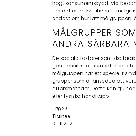
högt konsumentskydd. Vid bedöm
om det är en kvalificerad målgrup
endast om hur lätt målgruppen låt
MÅLGRUPPER SOM
ANDRA SÅRBARA 
De sociala faktorer som ska beakt
genomsnittskonsumenten innebä
målgruppen har ett speciellt sky
grupper som är ansedda att vara sä
affärsmetoder. Detta kan grundas
eller fysiska handikapp.
Lag24
Trainee
09.11.2021