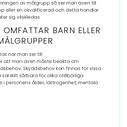
ningen av målgrupp så ser man även till
p eller en okvalificerad och detta handlar
er sig vilseledas.
 OMFATTAR BARN ELLER
MÅLGRUPPER
as när man ser till
r att man även måste beakta om
ddsbehov. Skyddsbehov kan finnas för vissa
rskilt sårbara för olika otillbörliga
 i personens ålder, lättrogenhet, mentala