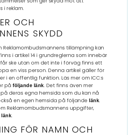
tämmelser som ger skydd mot att
 i reklam.
LER OCH
NNENS SKYDD
ch Reklamombudsmannens tillämpning kan
inns i artikel 14 i grundreglerna som innebär
r ske utan om det inte i förväg finns ett
ropa en viss person. Denna artikel gäller för
er i en offentlig funktion. Läs mer om ICC:s
er på
. Det finns även mer
följande länk
t på deras egna hemsida som du kan nå
ckså en egen hemsida på följande
.
länk
el om Reklamombudsmannens uppgifter,
.
 länk
NING FÖR NAMN OCH