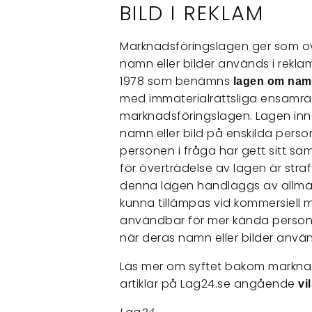
BILD I REKLAM
Marknadsföringslagen ger som ov
namn eller bilder används i reklam
1978 som benämns
lagen om namn
med immaterialrättsliga ensamrät
marknadsföringslagen. Lagen inne
namn eller bild på enskilda person
personen i fråga har gett sitt sa
för överträdelse av lagen är stra
denna lagen handläggs av allmä
kunna tillämpas vid kommersiell m
användbar för mer kända personer
när deras namn eller bilder anvä
Läs mer om syftet bakom markna
artiklar på Lag24.se angående
vi