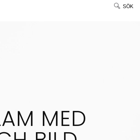
SÖK
LAM MED
CH BILD