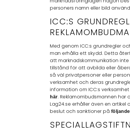
marknadsföringlagen någon bes
personers namn eller bild används
ICC:S GRUNDREG
REKLAMOMBUDMA
Med genom ICC:s grundregler o
man erhålla ett skydd. Detta återf
att marknadskommunikation inte få
tillstånd för att avbilda eller åbe
så väl privatpersoner eller person
verksamhet och deras grundregl
information om ICC:s verksamhe
. Reklamombudsmannen har o
här
Lag24.se erhåller även en artik
beslut och sanktioner på
följande
SPECIALLAGSTIFT