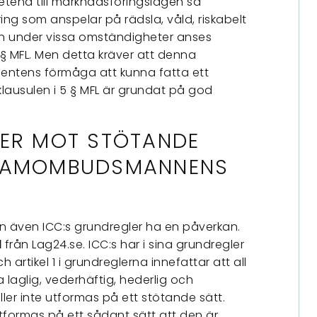
etena till marknadsföringslagen så
g som anspelar på rädsla, våld, riskabelt
an under vissa omständigheter anses
 § MFL. Men detta kräver att denna
entens förmåga att kunna fatta ett
lausulen i 5 § MFL är grundat på god
LER MOT STÖTANDE
KLAMOMBUDSMANNENS
an även ICC:s grundregler ha en påverkan.
från Lag24.se. ICC:s har i sina grundregler
l
rtikel 1 i grundreglerna innefattar att all
aglig, vederhäftig, hederlig och
er inte utformas på ett stötande sätt.
ormas på ett sådant sätt att den är