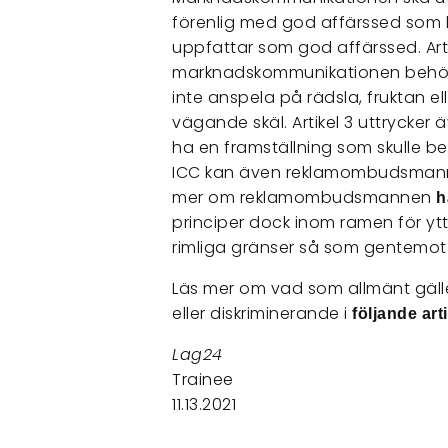
förenlig med god affärssed som 
uppfattar som god affärssed. Arti
marknadskommunikationen behöve
inte anspela på rädsla, fruktan el
vägande skäl. Artikel 3 uttrycke
ha en framställning som skulle b
ICC kan även reklamombudsmann
mer om reklamombudsmannen
h
principer dock inom ramen för ytt
rimliga gränser så som gentemot fr
Läs mer om vad som allmänt gäll
eller diskriminerande i
följande arti
Lag24
Trainee
11.13.2021