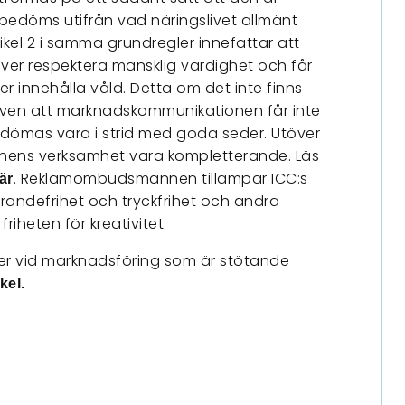
bedöms utifrån vad näringslivet allmänt
kel 2 i samma grundregler innefattar att
r respektera mänsklig värdighet och får
ler innehålla våld. Detta om det inte finns
r även att marknadskommunikationen får inte
edömas vara i strid med goda seder. Utöver
ens verksamhet vara kompletterande. Läs
. Reklamombudsmannen tillämpar ICC:s
är
randefrihet och tryckfrihet och andra
iheten för kreativitet.
er vid marknadsföring som är stötande
kel.