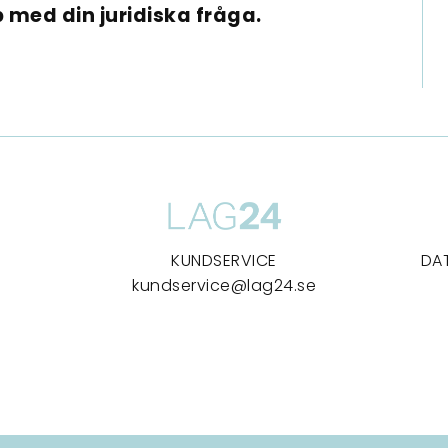
 med din juridiska fråga.
KUNDSERVICE
DA
kundservice@lag24.se