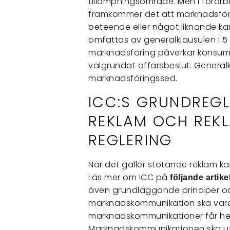
tillämpningsområde. Men i förarb
framkommer det att marknadsförin
beteende eller något liknande k
omfattas av generalklausulen i 5
marknadsföring påverkar konsum
välgrundat affärsbeslut. Generalk
marknadsföringssed.
ICC:S GRUNDREG
REKLAM OCH RE
REGLERING
När det gäller stötande reklam k
Läs mer om ICC på
följande artike
även grundläggande principer och a
marknadskommunikation ska vara l
marknadskommunikationer får hell
Marknadskommunikationen ska utf