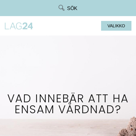
Siirry
SÖK
suoraan
sisältöön
VALIKKO
VAD INNEBÄR ATT HA
ENSAM VÅRDNAD?