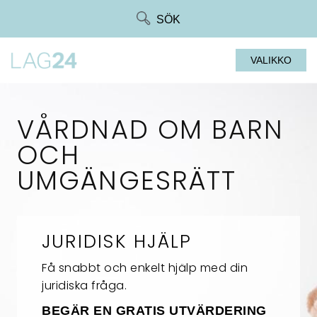
Siirry
SÖK
suoraan
sisältöön
VALIKKO
VÅRDNAD OM BARN
OCH
UMGÄNGESRÄTT
JURIDISK HJÄLP
Få snabbt och enkelt hjälp med din
juridiska fråga.
BEGÄR EN GRATIS UTVÄRDERING