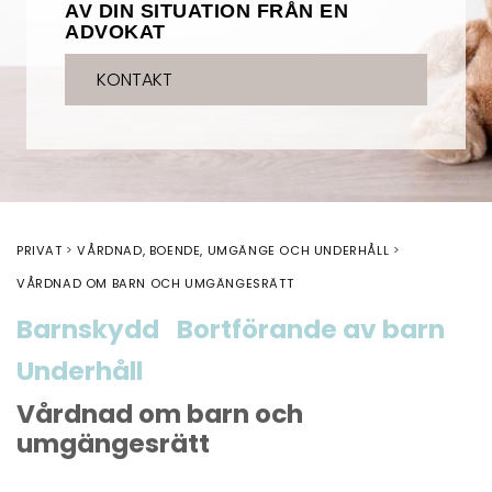
AV DIN SITUATION FRÅN EN
ADVOKAT
KONTAKT
PRIVAT
VÅRDNAD, BOENDE, UMGÄNGE OCH UNDERHÅLL
VÅRDNAD OM BARN OCH UMGÄNGESRÄTT
Barnskydd
Bortförande av barn
Underhåll
Vårdnad om barn och
umgängesrätt