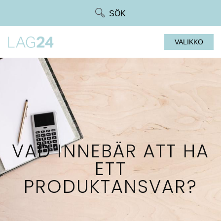
Siirry
SÖK
suoraan
sisältöön
VALIKKO
VAD INNEBÄR ATT HA
ETT
PRODUKTANSVAR?