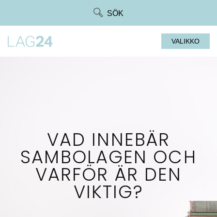
Siirry
SÖK
suoraan
sisältöön
VALIKKO
VAD INNEBÄR
SAMBOLAGEN OCH
VARFÖR ÄR DEN
VIKTIG?