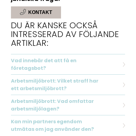
KONTAKT
DU ÄR KANSKE OCKSÅ
INTRESSERAD AV FÖLJANDE
ARTIKLAR:
Vad innebär det att få en
företagsbot?
Arbetsmiljöbrott: Vilket straff har
ett arbetsmiljöbrott?
Arbetsmiljöbrott: Vad omfattar
arbetsmiljölagen?
Kan min partners egendom
utmätas om jag använder den?