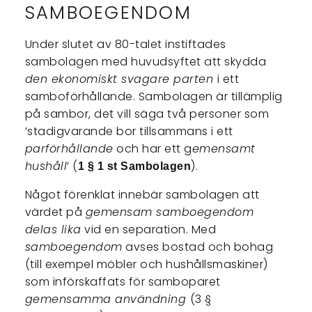
SAMBOEGENDOM
Under slutet av 80-talet instiftades
sambolagen med huvudsyftet att skydda
den ekonomiskt svagare parten
i ett
samboförhållande. Sambolagen är tillämplig
på sambor, det vill säga två personer som
’stadigvarande bor tillsammans i ett
parförhållande
och har ett g
emensamt
hushåll
’ (
).
1 § 1 st Sambolagen
Något förenklat innebär sambolagen att
värdet på
gemensam samboegendom
delas lika
vid en separation. Med
samboegendom
avses bostad och bohag
(till exempel möbler och hushållsmaskiner)
som införskaffats för samboparet
gemensamma användning
(3 §