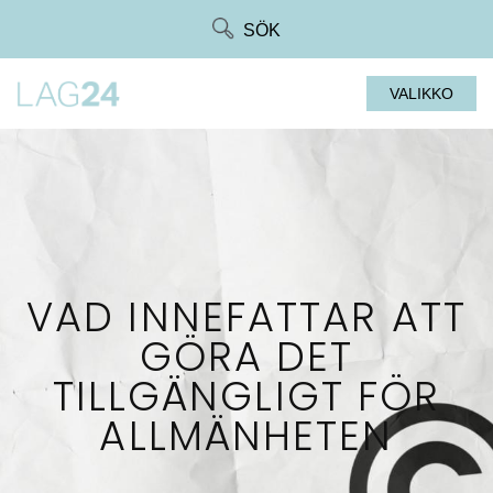
Siirry
SÖK
suoraan
sisältöön
VALIKKO
VAD INNEFATTAR ATT
GÖRA DET
TILLGÄNGLIGT FÖR
ALLMÄNHETEN