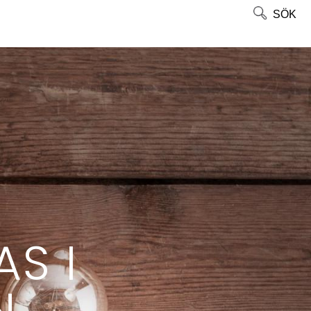
SÖK
S I
N