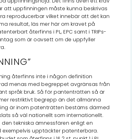
på uppfinningshöjd. Det finns även ett krav
 att uppfinningen måste kunna beskrivas
a reproducerbar vilket innebär att det kan
ma resultat, läs mer här om kravet på
nterbart återfinns i PL, EPC samt i TRIPs-
dantag som är oavsett om de uppfyller
ra.
NNING”
ng återfinns inte i någon definition
 vad menas med begreppet avgränsas från
änt språk bruk. Så för pantenträtten så är
mer restriktivt begrepp än det allmänna
ning är inom patenträtten bestäms därmed
ts så väl nationellt som internationellt.
 den tekniska ämnessfären enligt en
e till exempelvis upptäckter patenterbara.
et som återfinns i 1§ 2 st. punkt 1 i PL.