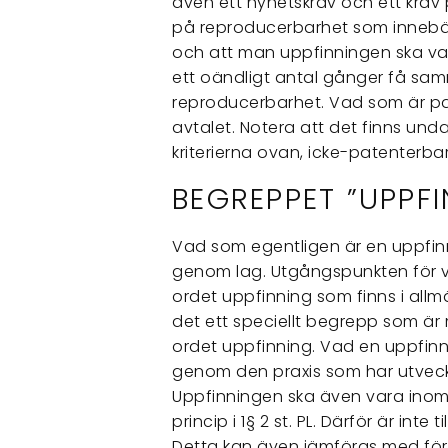
även ett nyhetskrav och ett krav 
på reproducerbarhet som innebär
och att man uppfinningen ska var
ett oändligt antal gånger få sam
reproducerbarhet. Vad som är pate
avtalet. Notera att det finns un
kriterierna ovan, icke-patenterba
BEGREPPET ”UPPFI
Vad som egentligen är en uppfinni
genom lag. Utgångspunkten för
ordet uppfinning som finns i allm
det ett speciellt begrepp som är 
ordet uppfinning. Vad en uppfin
genom den praxis som har utveckla
Uppfinningen ska även vara inom
princip i 1§ 2 st. PL. Därför är int
Detta kan även jämföras med förbud