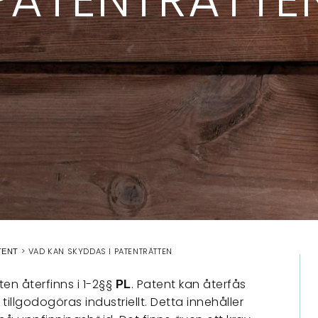
VAD KAN SKYDDAS I PATENTRÄTTEN
TENT
en återfinns i 1-2§§
. Patent kan återfås
PL
illgodogöras industriellt. Detta innehåller