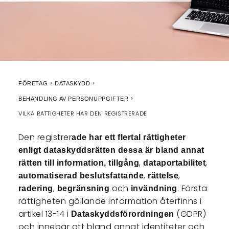
FÖRETAG
DATASKYDD
BEHANDLING AV PERSONUPPGIFTER
VILKA RÄTTIGHETER HAR DEN REGISTRERADE
Den registrer
ade har ett flertal rättigheter
enligt dataskyddsrätten dessa är bland annat
,
,
rätten till information,
tillgång
dataportabilitet
,
,
automatiserad beslutsfattande
rättelse
,
och
. Första
radering
begränsning
invändning
rättigheten gällande information återfinns i
artikel 13-14 i
(GDPR)
Dataskyddsförordningen
och innebär att bland annat identiteter och