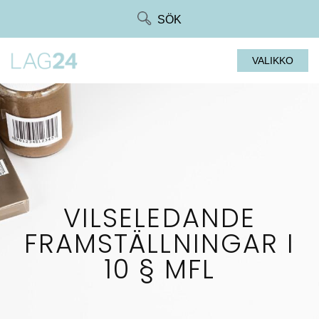
Siirry
SÖK
suoraan
sisältöön
VALIKKO
VILSELEDANDE
FRAMSTÄLLNINGAR I
10 § MFL