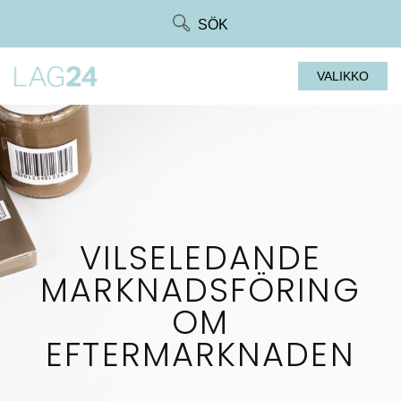
Siirry
SÖK
suoraan
sisältöön
VALIKKO
VILSELEDANDE
MARKNADSFÖRING
OM
EFTERMARKNADEN