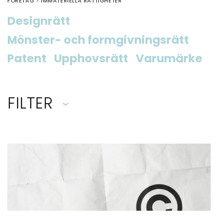
FÖRETAG
IMMATERIELLA RÄTTIGHETER
Designrätt
Mönster- och formgivningsrätt
Patent
Upphovsrätt
Varumärke
FILTER