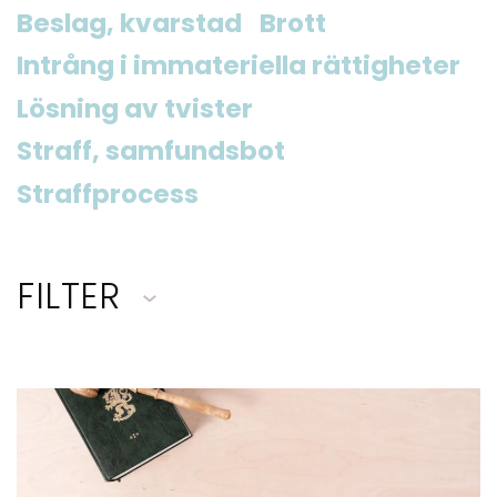
Beslag, kvarstad
Brott
Intrång i immateriella rättigheter
Lösning av tvister
Straff, samfundsbot
Straffprocess
FILTER