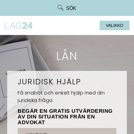
Siirry
SÖK
suoraan
sisältöön
VALIKKO
LÅN
JURIDISK HJÄLP
Få snabbt och enkelt hjälp med din
juridiska fråga.
BEGÄR EN GRATIS UTVÄRDERING
AV DIN SITUATION FRÅN EN
ADVOKAT