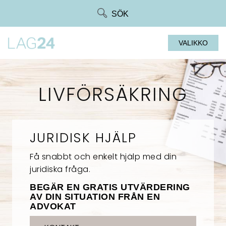
Siirry
SÖK
suoraan
sisältöön
VALIKKO
LIVFÖRSÄKRING
JURIDISK HJÄLP
Få snabbt och enkelt hjälp med din
juridiska fråga.
BEGÄR EN GRATIS UTVÄRDERING
AV DIN SITUATION FRÅN EN
ADVOKAT