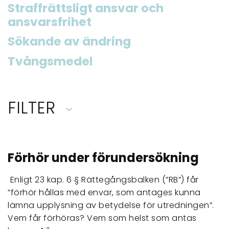
Straffrättsligt ansvar och
ansvarsfrihet
Sökande av ändring
Tvångsmedel
FILTER
Förhör under förundersökning
Enligt 23 kap. 6 § Rättegångsbalken (”RB”) får
”förhör hållas med envar, som antages kunna
lämna upplysning av betydelse för utredningen”.
Vem får förhöras? Vem som helst som antas