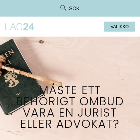
Siirry
SÖK
suoraan
sisältöön
VALIKKO
MÅSTE ETT
BEHÖRIGT OMBUD
VARA EN JURIST
ELLER ADVOKAT?