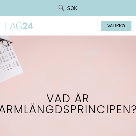
Siirry
SÖK
suoraan
sisältöön
VALIKKO
VAD ÄR
ARMLÄNGDSPRINCIPEN