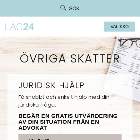
Siirry
SÖK
suoraan
sisältöön
VALIKKO
ÖVRIGA SKATTER
JURIDISK HJÄLP
Få snabbt och enkelt hjälp med din
juridiska fråga.
BEGÄR EN GRATIS UTVÄRDERING
AV DIN SITUATION FRÅN EN
ADVOKAT