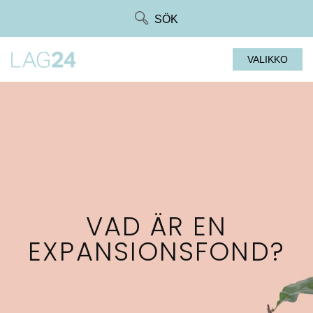
Siirry
SÖK
suoraan
sisältöön
VALIKKO
VAD ÄR EN
EXPANSIONSFOND?