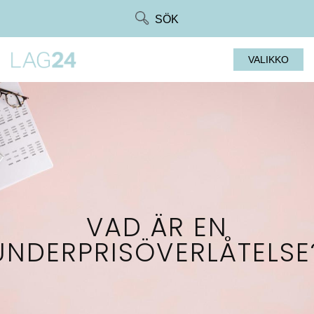
Siirry
SÖK
suoraan
sisältöön
VALIKKO
VAD ÄR EN
UNDERPRISÖVERLÅTELSE