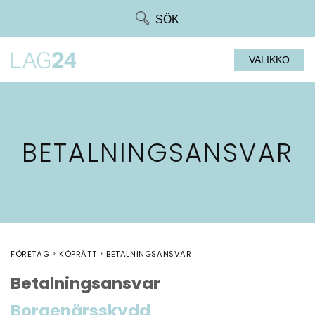
Siirry
SÖK
suoraan
sisältöön
VALIKKO
BETALNINGSANSVAR
FÖRETAG
KÖPRÄTT
BETALNINGSANSVAR
Betalningsansvar
Borgenärsskydd