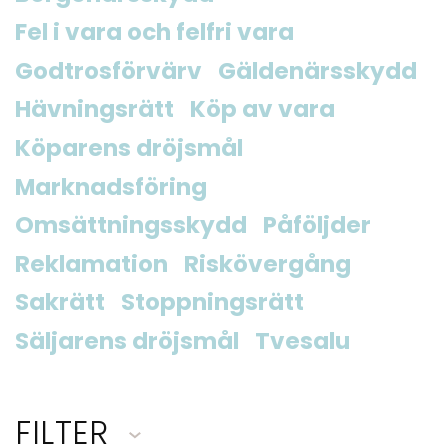
Fel i vara och felfri vara
Godtrosförvärv
Gäldenärsskydd
Hävningsrätt
Köp av vara
Köparens dröjsmål
Marknadsföring
Omsättningsskydd
Påföljder
Reklamation
Riskövergång
Sakrätt
Stoppningsrätt
Säljarens dröjsmål
Tvesalu
FILTER