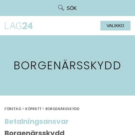
Siirry
SÖK
suoraan
sisältöön
VALIKKO
BORGENÄRSSKYDD
FÖRETAG
KÖPRÄTT
BORGENÄRSSKYDD
Betalningsansvar
Borgenärsskydd