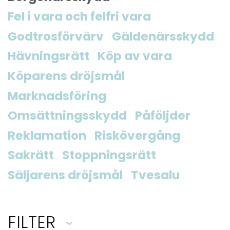
Fel i vara och felfri vara
Godtrosförvärv
Gäldenärsskydd
Hävningsrätt
Köp av vara
Köparens dröjsmål
Marknadsföring
Omsättningsskydd
Påföljder
Reklamation
Riskövergång
Sakrätt
Stoppningsrätt
Säljarens dröjsmål
Tvesalu
FILTER