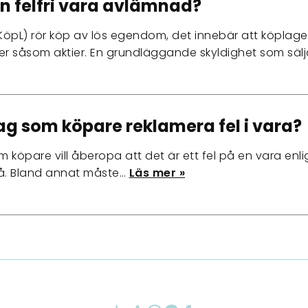
en felfri vara avlämnad?
öpL) rör köp av lös egendom, det innebär att köplag
 såsom aktier. En grundläggande skyldighet som sälja
ag som köpare reklamera fel i vara?
köpare vill åberopa att det är ett fel på en vara enlig
på. Bland annat måste…
Läs mer »