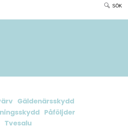
SÖK
värv
Gäldenärsskydd
ningsskydd
Påföljder
Tvesalu