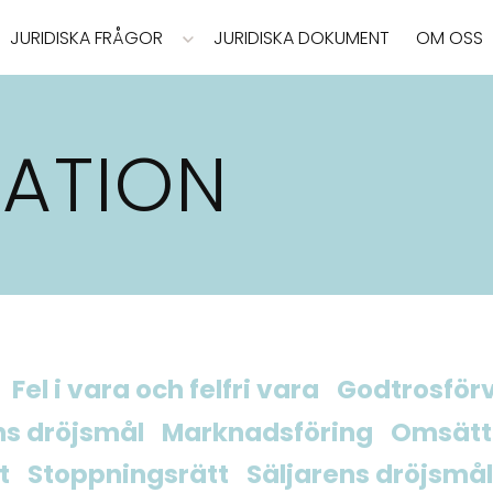
JURIDISKA FRÅGOR
JURIDISKA DOKUMENT
OM OSS
ATION
Fel i vara och felfri vara
Godtrosför
s dröjsmål
Marknadsföring
Omsätt
t
Stoppningsrätt
Säljarens dröjsmål