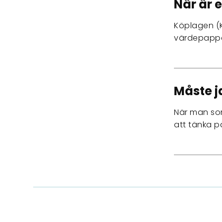
När är 
Köplagen (K
värdepapper
Måste j
När man som 
att tänka 