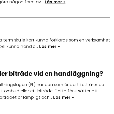
l göra någon form av…
Läs mer »
 term skulle kort kunna förklaras som en verksamhet
mpel kunna handla…
Läs mer »
er biträde vid en handläggning?
valtningslagen (FL) har den som är part i ett ärende
ett ombud eller ett biträde. Detta förutsätter att
biträdet är lämpligt och…
Läs mer »