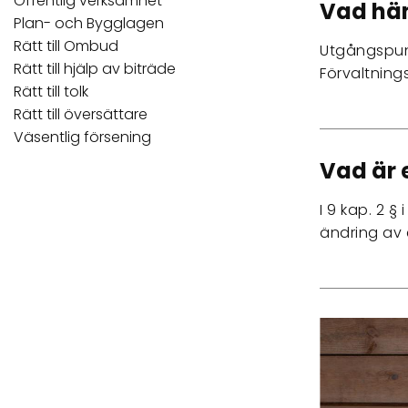
Offentlig verksamhet
Vad hä
Plan- och Bygglagen
Rätt till Ombud
Utgångspunk
Rätt till hjälp av biträde
Förvaltning
Rätt till tolk
Rätt till översättare
Väsentlig försening
Vad är 
I 9 kap. 2 
ändring av