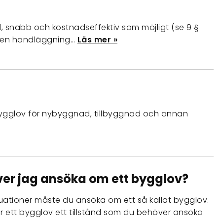
, snabb och kostnadseffektiv som möjligt (se 9 §
är en handläggning…
Läs mer »
tt bygglov för nybyggnad, tillbyggnad och annan
er jag ansöka om ett bygglov?
tuationer måste du ansöka om ett så kallat bygglov.
 är ett bygglov ett tillstånd som du behöver ansöka