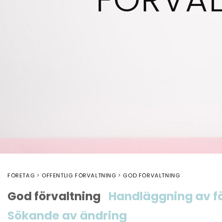
FÖRETAG
OFFENTLIG FÖRVALTNING
GOD FÖRVALTNING
God förvaltning
Handläggning av f
Sökande av ändring