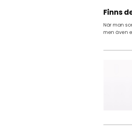
Finns d
När man so
men även e