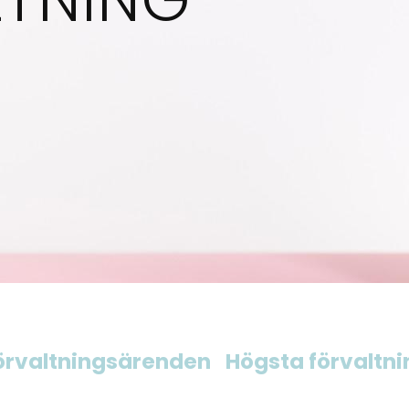
örvaltningsärenden
Högsta förvaltn