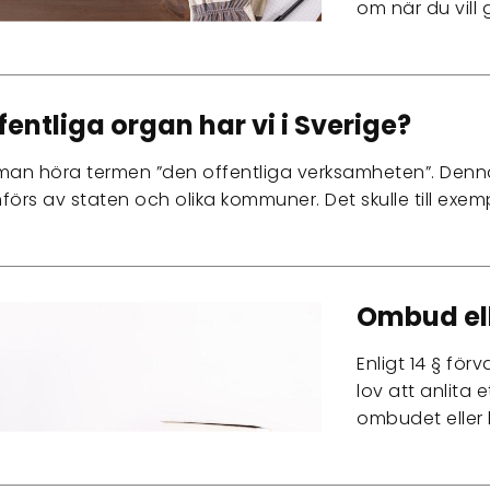
om när du vil
fentliga organ har vi i Sverige?
man höra termen ”den offentliga verksamheten”. Denna
rs av staten och olika kommuner. Det skulle till exe
Ombud ell
Enligt 14 § för
lov att anlita 
ombudet eller 