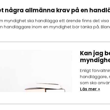
et några allmänna krav på en hand
m myndighet ska handlägga ett ärende finns det visa
n handläggare inom en myndighet bör tänka på. Bla
Kan jag b
myndighe
Enligt förvalt
handläggare, my
som ska använ
Läs mer »