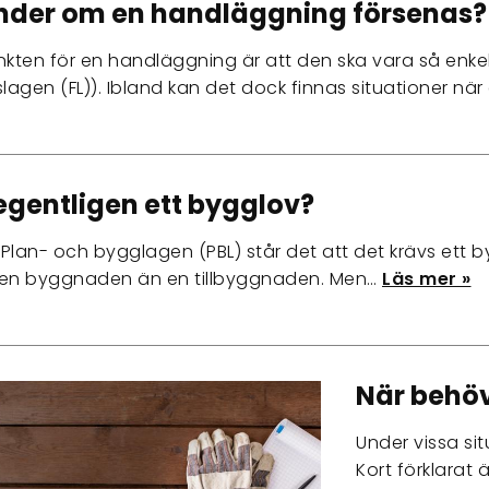
nder om en handläggning försenas?
ten för en handläggning är att den ska vara så enkel
slagen (FL)). Ibland kan det dock finnas situationer n
egentligen ett bygglov?
§ i Plan- och bygglagen (PBL) står det att det krävs e
 en byggnaden än en tillbyggnaden. Men…
Läs mer »
När behöv
Under vissa si
Kort förklarat