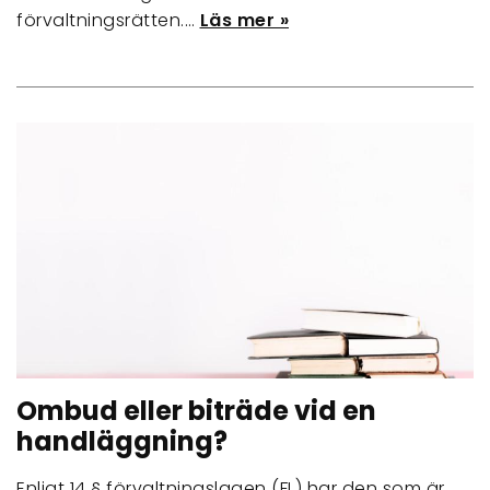
förvaltningsrätten.…
Läs mer »
Ombud eller biträde vid en
handläggning?
Enligt 14 § förvaltningslagen (FL) har den som är