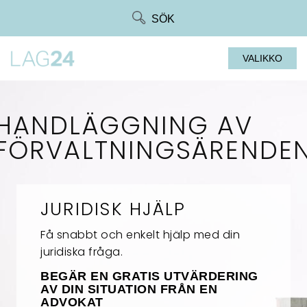
Siirry
SÖK
suoraan
sisältöön
VALIKKO
HANDLÄGGNING AV
FÖRVALTNINGSÄRENDE
JURIDISK HJÄLP
Få snabbt och enkelt hjälp med din
juridiska fråga.
BEGÄR EN GRATIS UTVÄRDERING
AV DIN SITUATION FRÅN EN
ADVOKAT