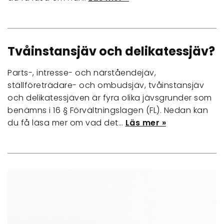
Tvåinstansjäv och delikatessjäv?
Parts-, intresse- och närståendejäv,
ställföreträdare- och ombudsjäv, tvåinstansjäv
och delikatessjäven är fyra olika jävsgrunder som
benämns i 16 § Förvältningslagen (FL). Nedan kan
du få läsa mer om vad det…
Läs mer »