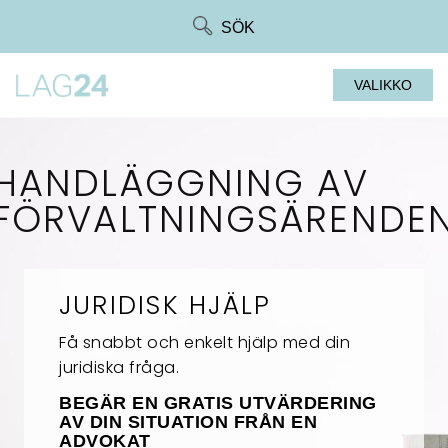
Siirry
SÖK
suoraan
sisältöön
VALIKKO
HANDLÄGGNING AV
FÖRVALTNINGSÄRENDE
JURIDISK HJÄLP
Få snabbt och enkelt hjälp med din
juridiska fråga.
BEGÄR EN GRATIS UTVÄRDERING
AV DIN SITUATION FRÅN EN
ADVOKAT