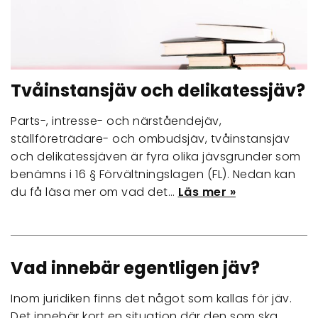
Tvåinstansjäv och delikatessjäv?
Parts-, intresse- och närståendejäv,
ställföreträdare- och ombudsjäv, tvåinstansjäv
och delikatessjäven är fyra olika jävsgrunder som
benämns i 16 § Förvältningslagen (FL). Nedan kan
du få läsa mer om vad det…
Läs mer »
Vad innebär egentligen jäv?
Inom juridiken finns det något som kallas för jäv.
Det innebär kort en situation där den som ska